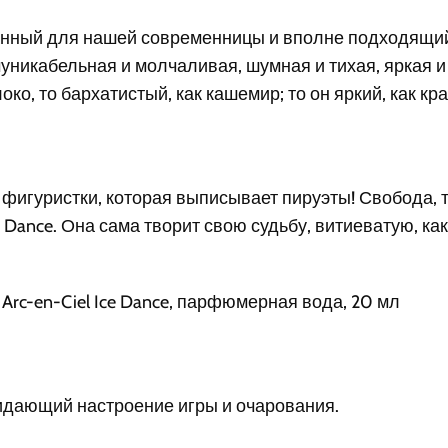
озданный для нашей современницы и вполне подходящи
икабельная и молчаливая, шумная и тихая, яркая и 
локо, то бархатистый, как кашемир; то он яркий, как к
фигуристки, которая выписывает пируэты! Свобода, т
e Dance. Она сама творит свою судьбу, витиеватую, ка
rc-en-Ciel Ice Dance, парфюмерная вода, 20 мл
ридающий настроение игры и очарования.