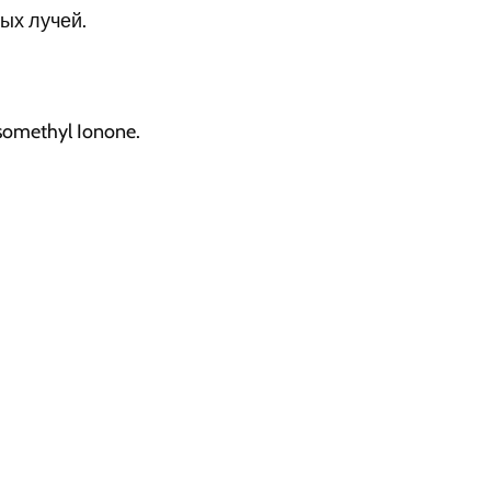
ых лучей.
isomethyl Ionone.