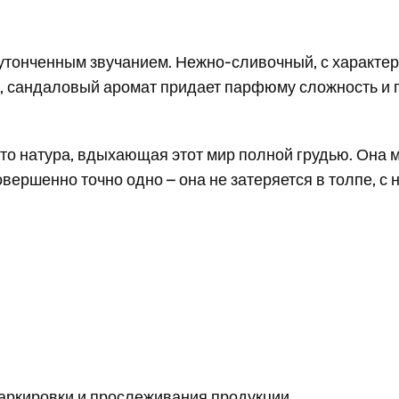
утонченным звучанием. Нежно-сливочный, с характе
, сандаловый аромат придает парфюму сложность и г
 это натура, вдыхающая этот мир полной грудью. Она м
ершенно точно одно – она не затеряется в толпе, с н
аркировки и прослеживания продукции.