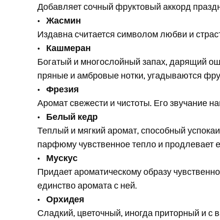
Добавляет сочный фруктовый аккорд праздн
•
Жасмин
Издавна считается символом любви и страст
•
Кашмеран
Богатый и многослойный запах, дарящий о
пряные и амбровые нотки, угадываются фру
•
Фрезия
Аромат свежести и чистоты. Его звучание н
•
Белый кедр
Теплый и мягкий аромат, способный успока
парфюму чувственное тепло и продлевает е
•
Мускус
Придает ароматическому образу чувственнос
единство аромата с ней.
•
Орхидея
Сладкий, цветочный, иногда приторный и с в