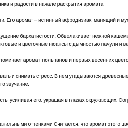
ика и радости в начале раскрытия аромата.
и. Его аромат – истинный афродизиак, манящий и му
щущение бархатистости. Обволакивает нежной кашем
ктовые и цветочные нюансы с дымностью пачули и в
апоминает аромат тюльпанов и первых весенних цвето
ивать и снимать стресс. В нем угадываются древесны
го звучание.
ть, усиливая его, украшая в глазах окружающих. Сог
анильными оттенками Считается, что аромат этого цве