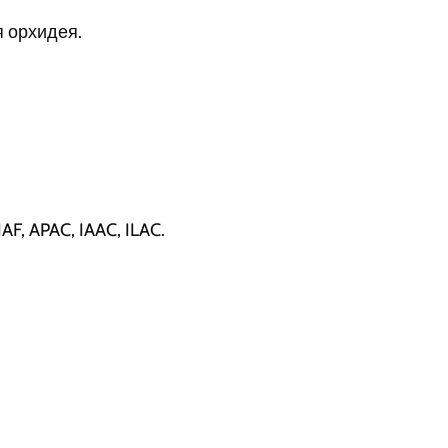
я орхидея.
, APAC, IAAC, ILAC.