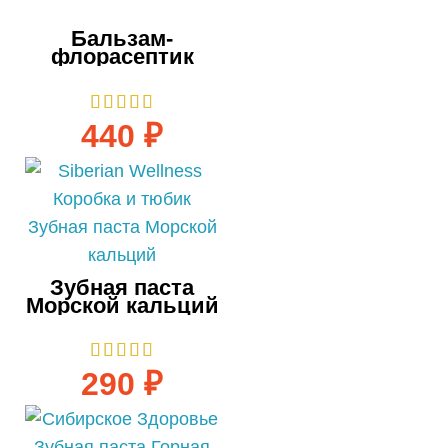
Бальзам-
флорасептик
Эльбэшэн — 250
мл
440
₽
Зубная паста
Морской кальций
75 мл
290
₽