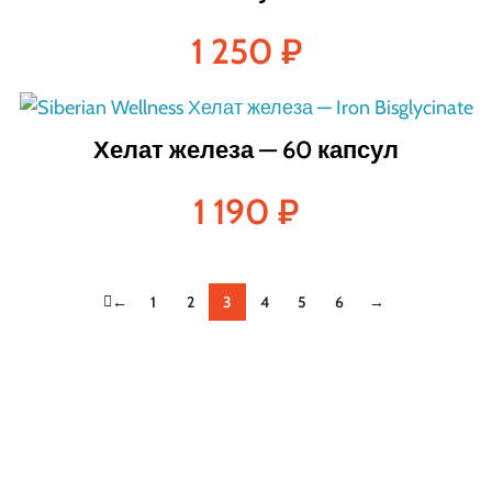
1 250
₽
Хелат железа — 60 капсул
1 190
₽
←
1
2
3
4
5
6
→