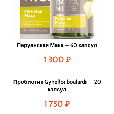
Перуанская Мака — 60 капсул
1 300
₽
Пробиотик Gyneflor boulardii — 20
капсул
1 750
₽