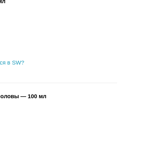
мл
ься в SW?
головы — 100 мл