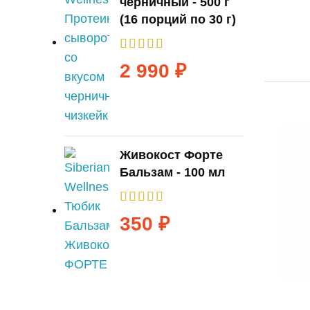
черничный - 500 г
(16 порций по 30 г)
2 990
₽
Живокост Форте
Бальзам - 100 мл
350
₽