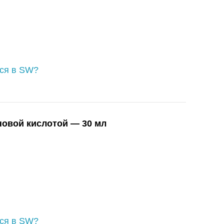
ься в SW?
новой кислотой — 30 мл
ься в SW?