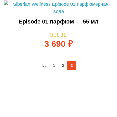
Episode 01 парфюм — 55 мл
3 690
₽
←
1
2
3