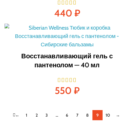
440
₽
Восстанавливающий гель с
пантенолом — 40 мл
550
₽
←
1
2
3
…
6
7
8
9
10
→