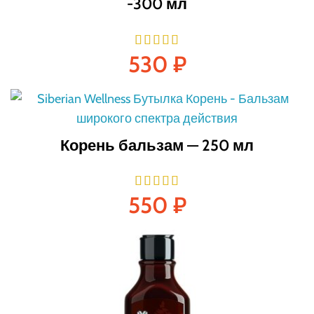
-300 мл
530
₽
Корень бальзам — 250 мл
550
₽