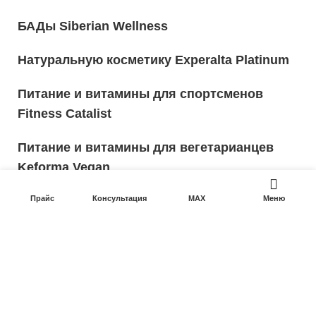
БАДы Siberian Wellness
Натуральную косметику Experalta Platinum
Питание и витамины для спортсменов
Fitness Catalist
Питание и витамины для вегетарианцев
Keforma Vegan
Контакты
Прайс
Консультация
MAX
Меню
Телефон:
8 920 551 7254
support@kupitprosto.ru
Ежедневно