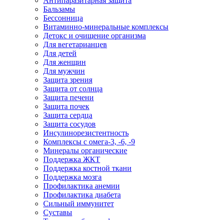
Антипаразитарная защита
Бальзамы
Бессонница
Витаминно-минеральные комплексы
Детокс и очищение организма
Для вегетарианцев
Для детей
Для женщин
Для мужчин
Защита зрения
Защита от солнца
Защита печени
Защита почек
Защита сердца
Защита сосудов
Инсулинорезистентность
Комплексы с омега-3, -6, -9
Минералы органические
Поддержка ЖКТ
Поддержка костной ткани
Поддержка мозга
Профилактика анемии
Профилактика диабета
Сильный иммунитет
Суставы