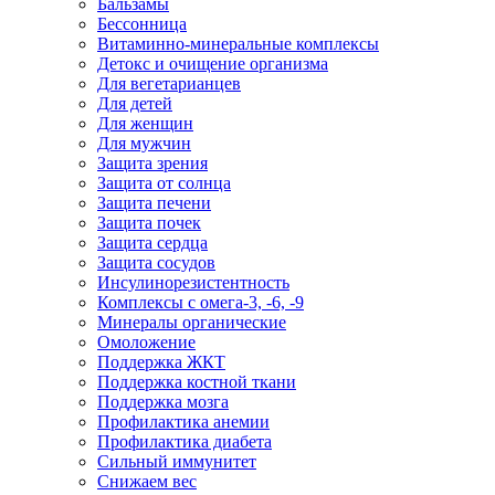
Бальзамы
Бессонница
Витаминно-минеральные комплексы
Детокс и очищение организма
Для вегетарианцев
Для детей
Для женщин
Для мужчин
Защита зрения
Защита от солнца
Защита печени
Защита почек
Защита сердца
Защита сосудов
Инсулинорезистентность
Комплексы с омега-3, -6, -9
Минералы органические
Омоложение
Поддержка ЖКТ
Поддержка костной ткани
Поддержка мозга
Профилактика анемии
Профилактика диабета
Сильный иммунитет
Снижаем вес