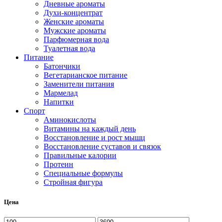
Дневные ароматы
Духи-концентрат
Женские ароматы
Мужские ароматы
Парфюмерная вода
Туалетная вода
Питание
Батончики
Вегетарианское питание
Заменители питания
Мармелад
Напитки
Спорт
Аминокислоты
Витамины на каждый день
Восстановление и рост мышц
Восстановление суставов и связок
Правильные калории
Протеин
Специальные формулы
Стройная фигура
Цена
Минимальная
Максимальная