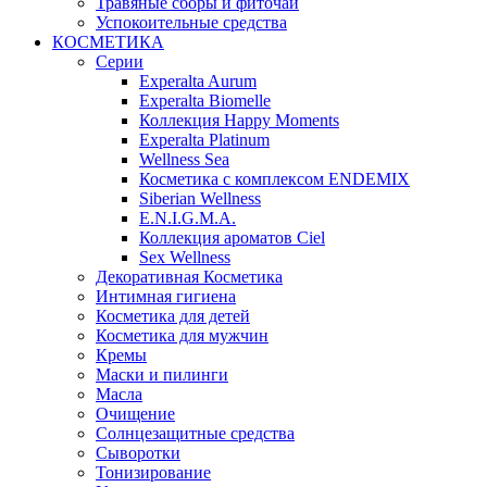
Травяные сборы и фиточаи
Успокоительные средства
КОСМЕТИКА
Серии
Experalta Aurum
Experalta Biomelle
Коллекция Happy Moments
Experalta Platinum
Wellness Sea
Косметика с комплексом ENDEMIX
Siberian Wellness
E.N.I.G.M.A.
Коллекция ароматов Ciel
Sex Wellness
Декоративная Косметика
Интимная гигиена
Косметика для детей
Косметика для мужчин
Кремы
Маски и пилинги
Масла
Очищение
Солнцезащитные средства
Сыворотки
Тонизирование