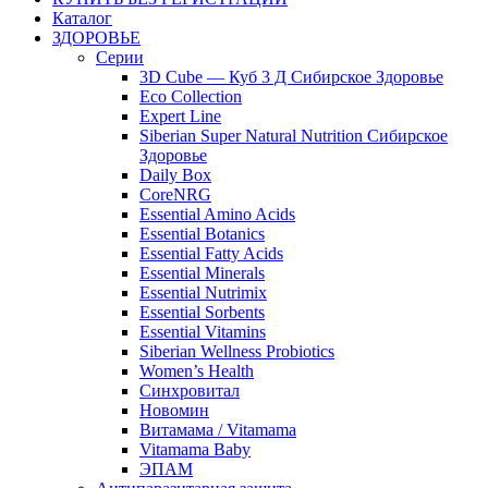
Каталог
ЗДОРОВЬЕ
Серии
3D Cube — Куб 3 Д Сибирское Здоровье
Eco Collection
Expert Line
Siberian Super Natural Nutrition Сибирское
Здоровье
Daily Box
CoreNRG
Essential Amino Acids
Essential Botanics
Essential Fatty Acids
Essential Minerals
Essential Nutrimix
Essential Sorbents
Essential Vitamins
Siberian Wellness Probiotics
Women’s Health
Синхровитал
Новомин
Витамама / Vitamama
Vitamama Baby
ЭПАМ