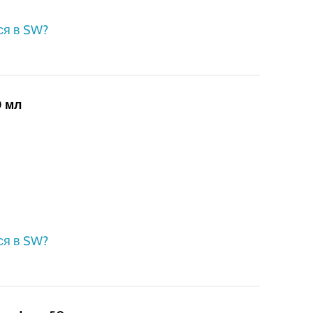
ся в SW?
0 мл
ся в SW?