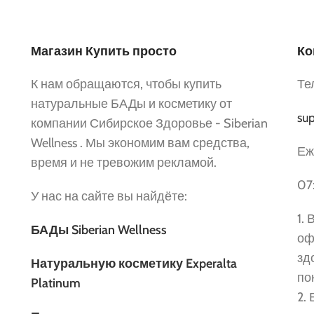
Магазин Купить просто
Ко
К нам обращаются, чтобы купить
Те
натуральные БАДы и косметику от
sup
компании Сибирское Здоровье - Siberian
Wellness . Мы экономим вам средства,
Еж
время и не тревожим рекламой.
07
У нас на сайте вы найдёте:
1.
БАДы Siberian Wellness
оф
зд
Натуральную косметику Experalta
по
Platinum
2.