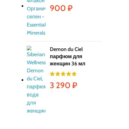
900
₽
Demon du Ciel
парфюм для
женщин 36 мл
3 290
₽