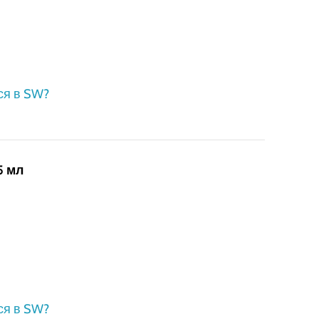
ся в SW?
5 мл
ся в SW?