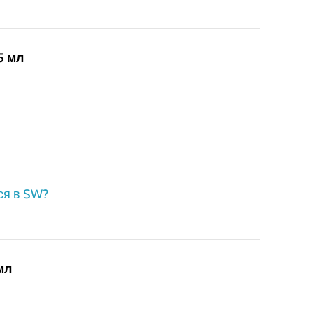
5 мл
ся в SW?
мл