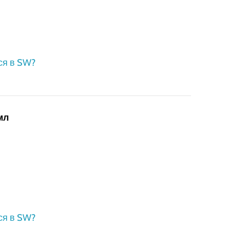
ся в SW?
мл
ся в SW?