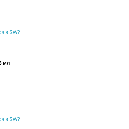
ся в SW?
5 мл
ся в SW?