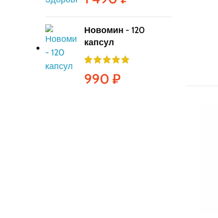
Новомин - 120
капсул
990
₽