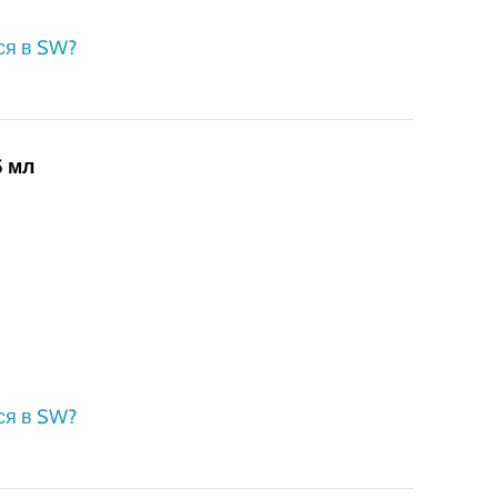
ся в SW?
5 мл
ся в SW?