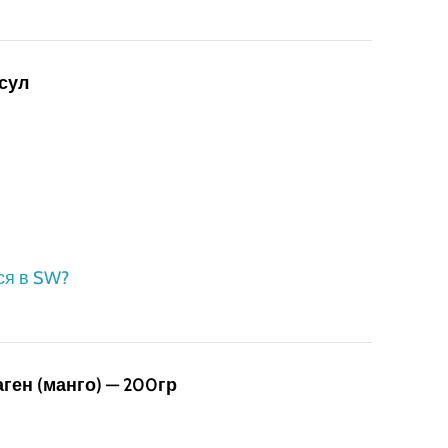
сул
ся в SW?
ен (манго) — 200гр