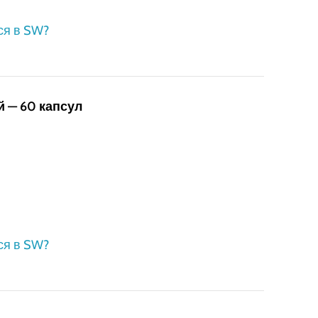
ся в SW?
 — 60 капсул
ся в SW?