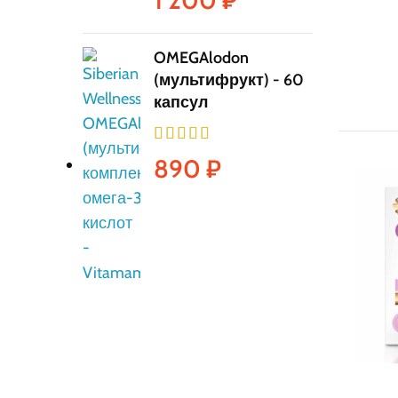
1 200
₽
OMEGAlodon
(мультифрукт) - 60
капсул
890
₽