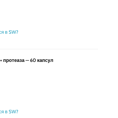
ся в SW?
+ протеаза — 60 капсул
ся в SW?