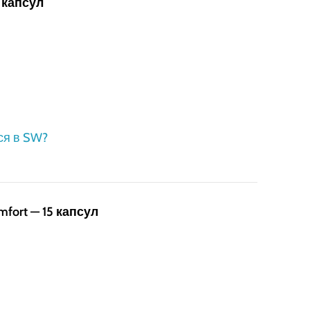
 капсул
ся в SW?
mfort — 15 капсул