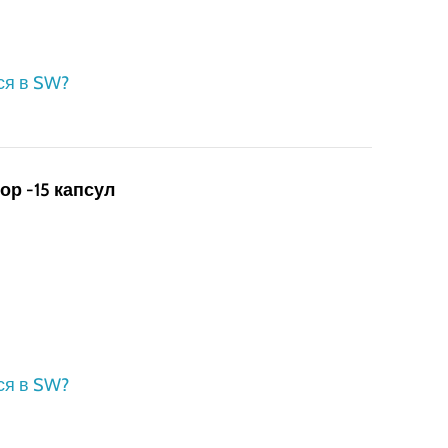
ся в SW?
ор -15 капсул
ся в SW?