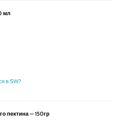
0 мл
ся в SW?
го пектина — 150гр