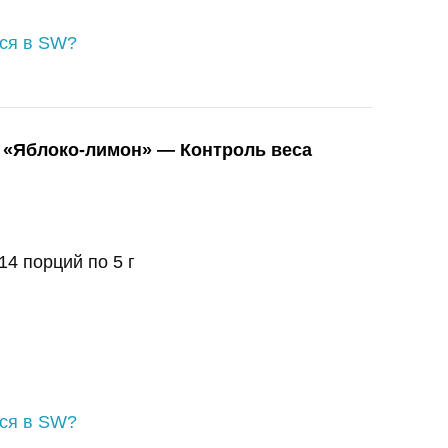
ься в SW?
«Яблоко-лимон» — Контроль веса
14 порций по 5 г
ься в SW?