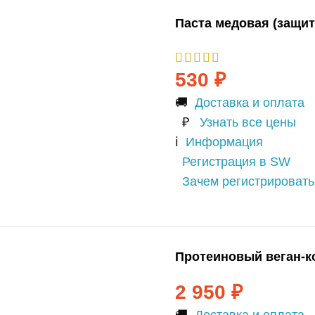
Паста медовая (защи
530
₽
🚚
Доставка и оплата
₽
Узнать все цены
ℹ️
Информация
Регистрация в SW
Зачем регистрироват
Протеиновый веган-ко
2 950
₽
🚚
Доставка и оплата