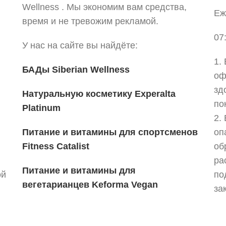
Wellness . Мы экономим вам средства,
Еж
время и не тревожим рекламой.
07
У нас на сайте вы найдёте:
1.
БАДы Siberian Wellness
оф
зд
Натуральную косметику Experalta
по
Platinum
2.
Питание и витамины для спортсменов
оп
Fitness Catalist
об
ра
Питание и витамины для
ой
по
вегетарианцев
Keforma Vegan
за