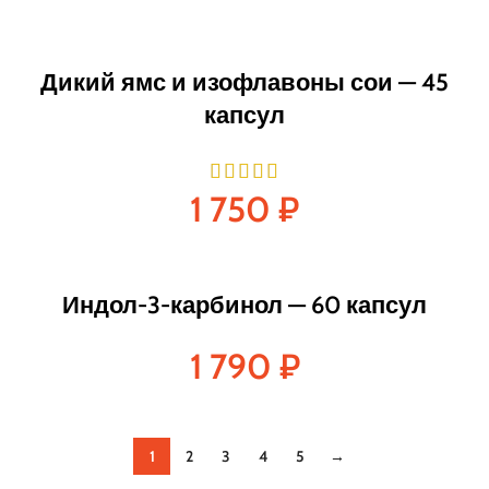
Дикий ямс и изофлавоны сои — 45
капсул
1 750
₽
Индол-3-карбинол — 60 капсул
1 790
₽
1
2
3
4
5
→