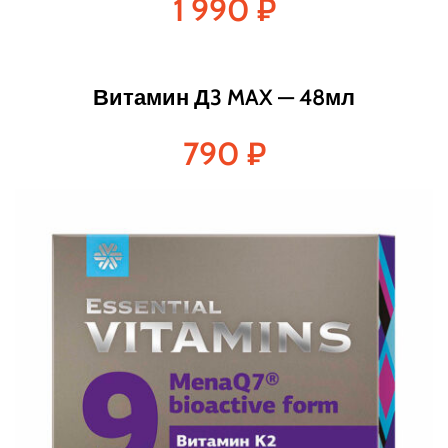
1 990
₽
Витамин Д3 MAX — 48мл
790
₽