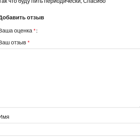
Так что буду пить периодически, Спасибо
Добавить отзыв
Ваша оценка
*
Ваш отзыв
*
Имя