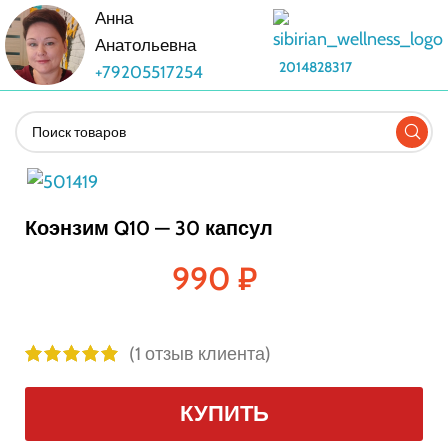
Анна
Анатольевна
2014828317
+79205517254
Коэнзим Q10 — 30 капсул
990
₽
(
1
отзыв клиента)
КУПИТЬ