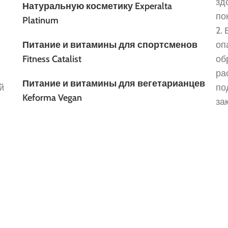
зд
Натуральную косметику Experalta
по
Platinum
2.
Питание и витамины для спортсменов
оп
Fitness Catalist
об
ра
Питание и витамины для вегетарианцев
й
по
Keforma Vegan
за