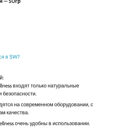
н — 50гр
ся в SW?
й:
ellness входят только натуральные
и безопасности.
водятся на современном оборудовании, с
м качества.
ellness очень удобны в использовании.