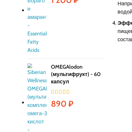
1 200
₽
Напри
водой
Эффе
пищев
соста
OMEGAlodon
(мультифрукт) - 60
капсул
890
₽