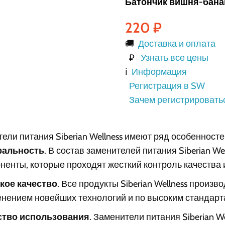
Батончик вишня-бана
220
₽
🚚
Доставка и оплата
₽
Узнать все цены
ℹ️
Информация
Регистрация в SW
Зачем регистрировать
ели питания Siberian Wellness имеют ряд особенносте
ральность
. В состав заменителей питания Siberian W
ненты, которые проходят жесткий контроль качества 
кое качество
. Все продукты Siberian Wellness произ
нением новейших технологий и по высоким стандарта
ство использования
. Заменители питания Siberian W