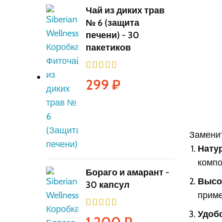
Чай из диких трав
№ 6 (защита
печени) - 30
пакетиков
299
₽
Заменит
Нату
компо
Бораго и амарант -
Высо
30 капсул
приме
Удоб