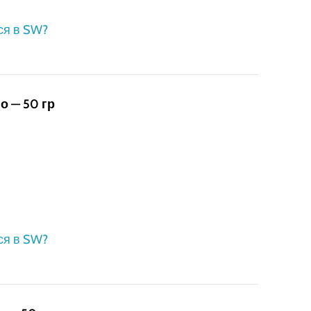
ся в SW?
о — 50 гр
ся в SW?