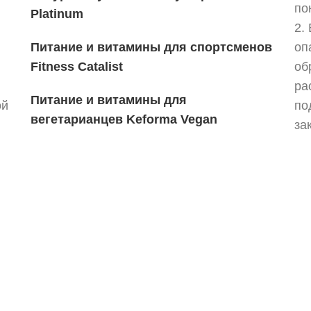
по
Platinum
2.
Питание и витамины для спортсменов
оп
Fitness Catalist
об
ра
Питание и витамины для
ой
по
вегетарианцев
Keforma Vegan
за