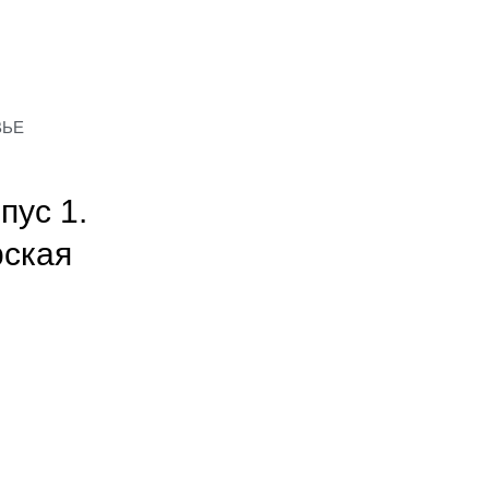
ВЬЕ
пус 1.
рская