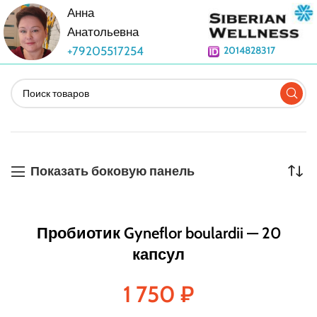
Анна
Анатольевна
+79205517254
2014828317
Показать боковую панель
Пробиотик Gyneflor boulardii — 20
капсул
1 750
₽