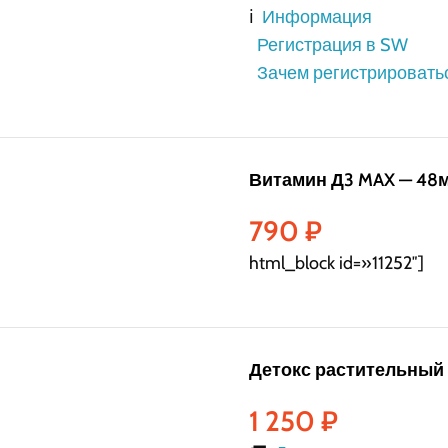
ℹ️
Информация
Регистрация в SW
Зачем регистрировать
Витамин Д3 MAX — 48
790
₽
html_block id=»11252″]
Детокс растительный 
1 250
₽