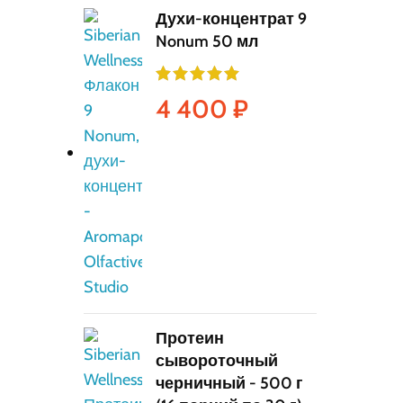
Духи-концентрат 9
Nonum 50 мл
4 400
₽
Протеин
сывороточный
черничный - 500 г