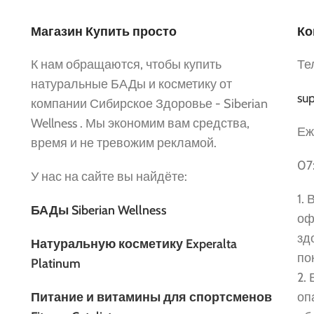
Магазин Купить просто
Ко
К нам обращаются, чтобы купить
Те
натуральные БАДы и косметику от
sup
компании Сибирское Здоровье - Siberian
Wellness . Мы экономим вам средства,
Еж
время и не тревожим рекламой.
07
У нас на сайте вы найдёте:
1.
БАДы Siberian Wellness
оф
зд
Натуральную косметику Experalta
по
Platinum
2.
Питание и витамины для спортсменов
оп