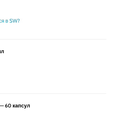
ся в SW?
мл
— 60 капсул