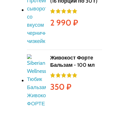
(16 порций по 30 г)
2 990
₽
Живокост Форте
Бальзам - 100 мл
350
₽