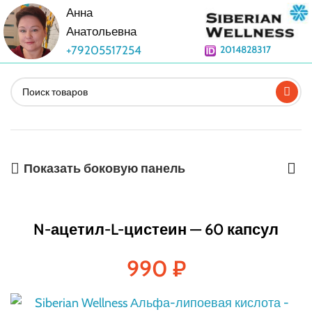
Анна
Анатольевна
+79205517254
2014828317
Показать боковую панель
N-ацетил-L-цистеин — 60 капсул
990
₽