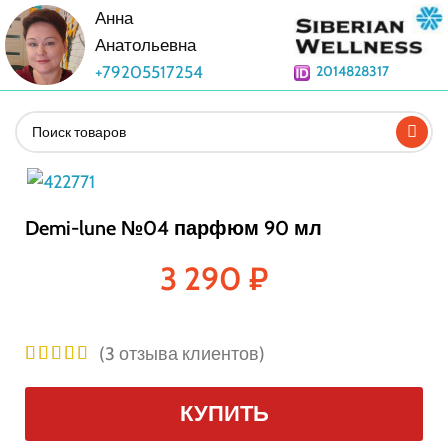
Анна
Анатольевна
+79205517254
2014828317
Demi-lune №04 парфюм 90 мл
3 290
₽
(
3
отзыва клиентов)
КУПИТЬ