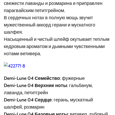
свежести лаванды и розмарина и приправлен
парагвайским петитгрейном.
В сердечных нотах в полную мощь звучит
мужественный аккорд герани и мускатного
шалфея.
Насыщенный и чистый шлейф окутывает теплым
кедровым ароматом и дымными чувственными
нотами ветивера.
Demi-Lune 04 Семейство
: фужерные
Demi-Lune 04 Верхние ноты
: гальбанум,
лаванда, петитгрейн
Demi-Lune 04 Сердце
: герань, мускатный
шалфей, розмарин
Demi-Lune 04 Базовые ноты
: ветивер, дубовый