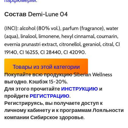
Состав
Demi-Lune 04
(INCI): alcohol (80% vol.), parfum (fragrance), water
(aqua), linalool, limonene, hexyl cinnamal, coumarin,
evernia prunastri extract, citronellol, geraniol, citral, CI
19140, CI 16255, CI 28440, CI 42090.
Товары из этой категории
Покупайте всю продукцию Siberian Wellness
выгодно. Кэшбэк 15-20%.
Для этого прочитайте
ИНСТРУКЦИЮ
и
пройдите
РЕГИСТРАЦИЮ
.
Регистрируясь, вы получаете доступ к
личному кабинету и к программам Лояльности
компании Сибирское здоровье.