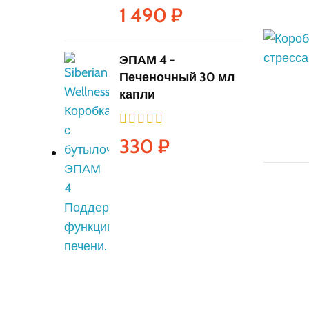
1 490
₽
ЭПАМ 4 -
Печеночный 30 мл
капли
330
₽