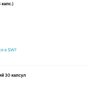
 капс.)
ся в SW?
й 30 капсул