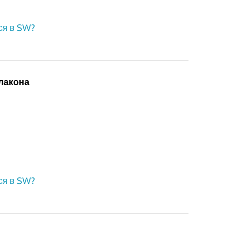
ся в SW?
флакона
ся в SW?