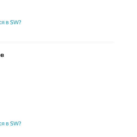
ся в SW?
ов
ся в SW?