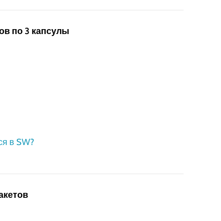
ов по 3 капсулы
ся в SW?
пакетов