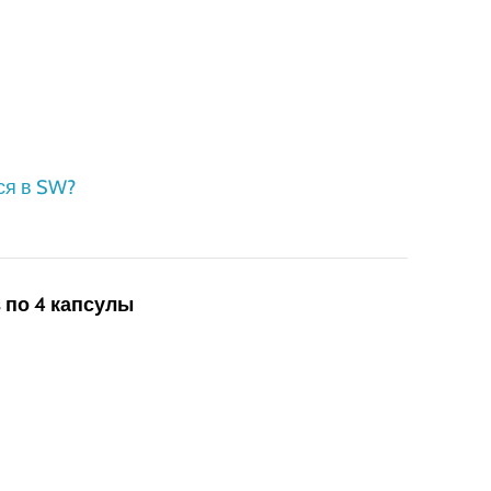
ся в SW?
в по 4 капсулы