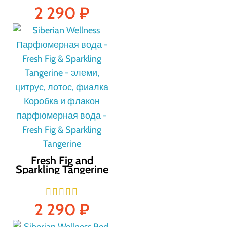
2 290
₽
Fresh Fig and
Sparkling Tangerine
парфюм 50 мл
2 290
₽