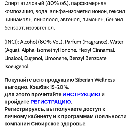
Спирт этиловый (80% об.), парфюмерная
композиция, вода, альфа-изометил ионон, гексил
циннамаль, линалоол, эвгенол, лимонен, бензил
бензоат, изоэвгенол.
(INCI): Alcohol (80% Vol.), Parfum (Fragrance), Water
(Aqua), Alpha-Isomethyl Ionone, Hexyl Cinnamal,
Linalool, Eugenol, Limonene, Benzyl Benzoate,
Isoeugenol.
Покупайте всю продукцию Siberian Wellness
выгодно. Кэшбэк 15-20%.
Для этого прочитайте
ИНСТРУКЦИЮ
и
пройдите
РЕГИСТРАЦИЮ
.
Регистрируясь, вы получаете доступ к
личному кабинету и к программам Лояльности
компании Сибирское здоровье.