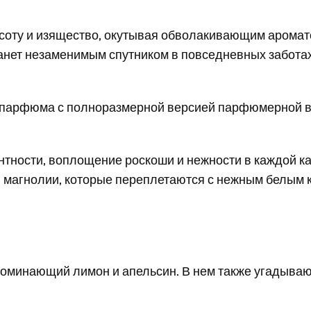
асоту и изящество, окутывая обволакивающим аромат
нет незаменимым спутником в повседневных заботах
парфюма с полноразмерной версией парфюмерной вод
гантности, воплощение роскоши и нежности в каждой к
й магнолии, которые переплетаются с нежным белым 
апоминающий лимон и апельсин. В нем также угадыва