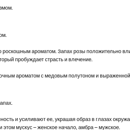
змом.
ом.
 роскошным ароматом. Запах розы положительно вли
торый пробуждает страсть и влечение.
очным ароматом с медовым полутоном и выраженно
апах.
ость и усиливают ее, украшая образ в глазах окруж
 этом мускус – женское начало, амбра – мужское.