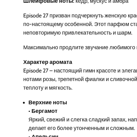
Шлейфовые ноты:
кедр, мускус и амбра
Episode 27 призван подчеркнуть женскую кр
по-настоящему особенной. Этот парфюм ста
неповторимую привлекательность и шарм.
Максимально продлите звучание любимого 
Характер аромата
Episode 27 – настоящий гимн красоте и эле
нотами розы, трепетной фиалки и сливочно
теплоту и мягкость.
Верхние ноты
•
Бергамот
Яркий, свежий и слегка сладкий запах, н
делает его более утонченным и сложным.
•
Апельсин