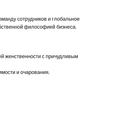
оманду сотрудников и глобальное
собственной философией бизнеса.
ей женственности с причудливым
римости и очарования.