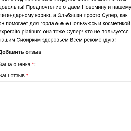
довольны! Предпочтение отдаем Новомину и нашем
легендарному корню, а Эльбэшэн просто Супер, как
он помогает для горла🔥🔥🔥Пользуюсь и косметикой
experalto platinum она тоже Супер! Кто не пользуется
нашим Сибирким здоровьем Всем рекомендую!
Добавить отзыв
Ваша оценка
*
Ваш отзыв
*