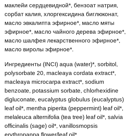
маклейи сердцевидной*, бензоат натрия,
сорбат калия, хлоргексидина биглюконат,
масло эвкалипта эфирное*, масло мяты
эфирное*, масло чайного дерева эфирное*,
масло шалфея лекарственного эфирное*,
масло виролы эфирное*.
Ингредиенты (INCI) aqua (water)*, sorbitol,
polysorbate 20, macleaya cordata extract*,
macleaya microcarpa extract*, sodium
benzoate, potassium sorbate, chlorhexidine
digluconate, eucalyptus globulus (eucalyptus)
leaf oil*, mentha piperita (peppermint) leaf oil*,
melaleuca alternifolia (tea tree) leaf oil*, salvia
officinalis (sage) oil*, vanillosmopsis
erythropappa flower/leaf oil*.