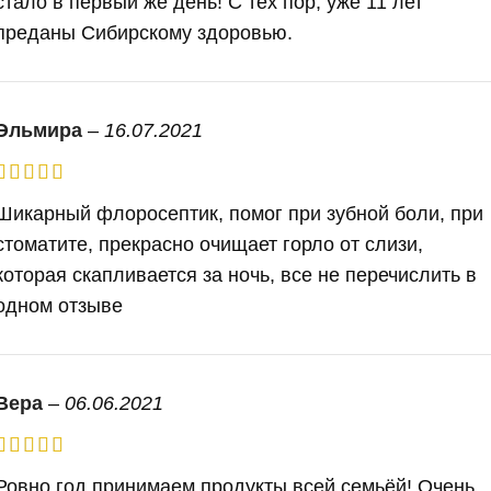
стало в первый же день! С тех пор, уже 11 лет
преданы Сибирскому здоровью.
Эльмира
–
16.07.2021
Шикарный флоросептик, помог при зубной боли, при
стоматите, прекрасно очищает горло от слизи,
которая скапливается за ночь, все не перечислить в
одном отзыве
Вера
–
06.06.2021
Ровно год принимаем продукты всей семьёй! Очень