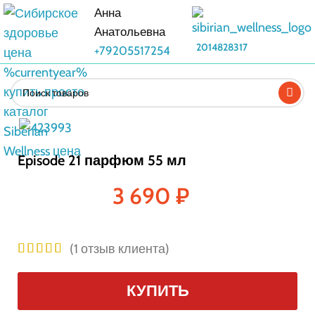
Анна
Анатольевна
2014828317
+79205517254
Episode 21 парфюм 55 мл
3 690
₽
(
1
отзыв клиента)
КУПИТЬ