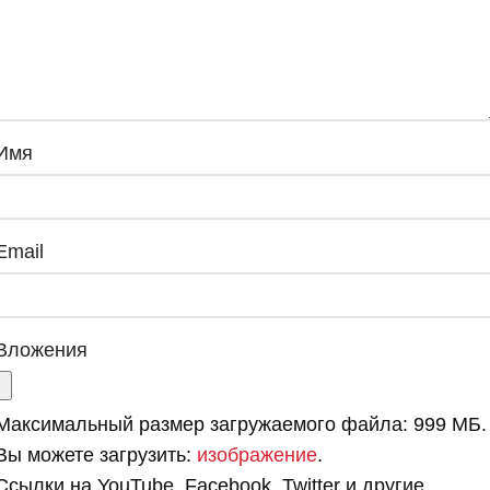
Имя
Email
Вложения
Максимальный размер загружаемого файла: 999 МБ.
Вы можете загрузить:
изображение
.
Ссылки на YouTube, Facebook, Twitter и другие