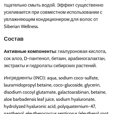
тщательно смыть водой. Эффект существенно
усиливается при совместном использовании с
увлажняющим кондиционером для волос от
Siberian Wellness.
Состав
Активные компоненты:
гиалуроновая кислота,
сок алоэ, D-пантенол, бетаин, арабиногалактан,
экстракты и гидролаты сибирских растений.
Ингредиенты (INCI): aqua, sodium coco-sulfate,
lauramidopropyl betaine, coco-glucoside, glycerin,
disodium cocoyl glutamate, galactoarabinan, betaine,
aloe barbadensis leaf juice, sodium hyaluronate,
hydrolyzed hyaluronic acid, polyquaternium-47,
panthenol, eleutherococcus senticosus (eleuthero) root