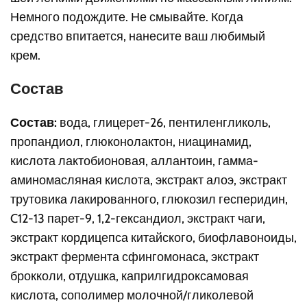
Немного подождите. Не смывайте. Когда
средство впитается, нанесите ваш любимый
крем.
Состав
Состав:
вода, глицерет-26, пентиленгликоль,
пропандиол, глюконолактон, ниацинамид,
кислота лактобионовая, аллантоин, гамма-
аминомасляная кислота, экстракт алоэ, экстракт
трутовика лакированного, глюкозил гесперидин,
C12-13 парет-9, 1,2-гександиол, экстракт чаги,
экстракт кордицепса китайского, биофлавоноиды,
экстракт фермента сфингомонаса, экстракт
брокколи, отдушка, каприлгидроксамовая
кислота, сополимер молочной/гликолевой