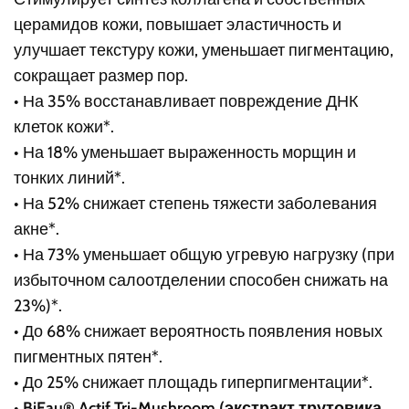
церамидов кожи, повышает эластичность и
улучшает текстуру кожи, уменьшает пигментацию,
сокращает размер пор.
• На 35% восстанавливает повреждение ДНК
клеток кожи*.
• На 18% уменьшает выраженность морщин и
тонких линий*.
• На 52% снижает степень тяжести заболевания
акне*.
• На 73% уменьшает общую угревую нагрузку (при
избыточном салоотделении способен снижать на
23%)*.
• До 68% снижает вероятность появления новых
пигментных пятен*.
• До 25% снижает площадь гиперпигментации*.
•
BiEau® Actif Tri-Mushroom (экстракт трутовика,