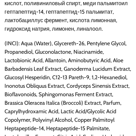
кислот, поливиниловый спирт, меди пальмитоил
гептапептид-14, гептапептид-15 пальмитат,
лактобациллус фермент, кислота лимонная,
гидроксид натрия, лимонен, линалоол.
(INCI): Aqua (Water), Glycereth-26, Pentylene Glycol,
Propanediol, Gluconolactone, Niacinamide,
Lactobionic Acid, Allantoin, Aminobutyric Acid, Aloe
Barbadensis Leaf Extract, Ganoderma Lucidum Extract,
Glucosyl Hesperidin, C12-13 Pareth-9, 1,2-Hexanediol,
Inonotus Obliquus Extract, Cordyceps Sinensis Extract,
Bioflavonoids, Sphingomonas Ferment Extract,
Brassica Oleracea Italica (Broccoli) Extract, Parfum,
Caprylhydroxamic Acid, Lactic Acid/Glycolic Acid
Copolymer, Polyvinyl Alcohol, Copper Palmitoyl
Heptapeptide-14, Heptapeptide-15 Palmitate,