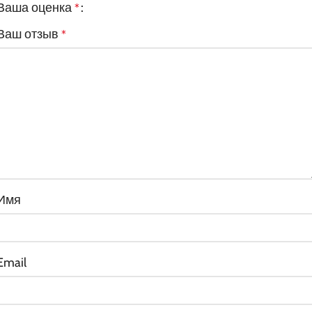
Ваша оценка
*
Ваш отзыв
*
Имя
Email