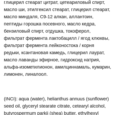
глицерил стеарат цитрат, цетеариловый спирт,
масло ши, этилгексил стеарат, глицерил стеарат,
масло миндаля, С9-12 алкан, аллантоин,
пептиды горошка посевного, масло кедра,
бензиловый спирт, отдушка, токоферол,
фильтрат фермента лактобацилл / ягод клюквы,
фильтрат фермента лейконостока / корня
редьки, ксантановая камедь, глицерил лаурат,
масло лаванды эфирное, гидроксид натрия,
альфа-изометилионон, амилциннамаль, кумарин,
лимонен, линалоол.
(INCI): aqua (water), helianthus annuus (sunflower)
seed oil, glyceryl stearate citrate, cetearyl alcohol,
butyrospermum parkii (shea) butter, ethylhexyl