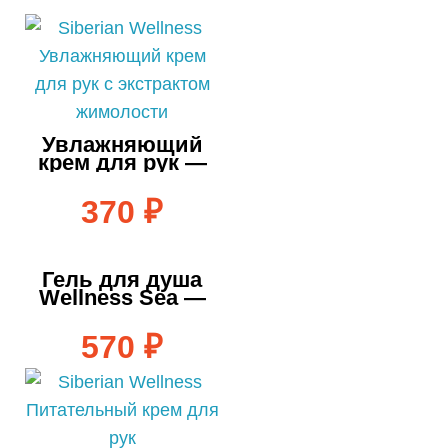
Увлажняющий
крем для рук —
50 мл
370
₽
Гель для душа
Wellness Sea —
250 мл
570
₽