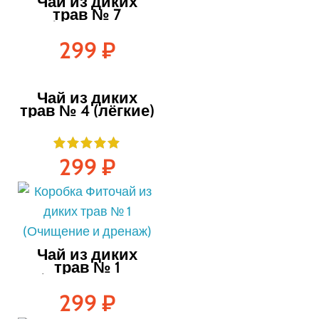
Чай из диких
трав № 7
(лёгкость
движений) — 30
299
₽
пакетиков
Чай из диких
трав № 4 (лёгкие)
— 30 пакетиков
299
₽
Чай из диких
трав № 1
(очищение и
дренаж) 30
299
₽
пакетиков