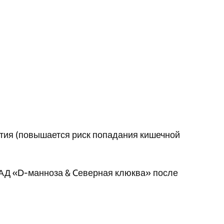
стия (повышается риск попадания кишечной
БАД «D-манноза & Cеверная клюква» после