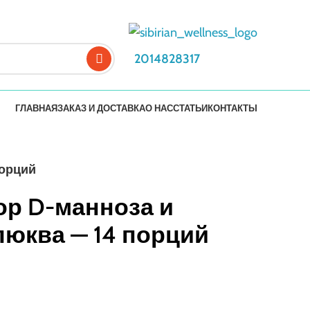
2014828317
ГЛАВНАЯ
ЗАКАЗ И ДОСТАВКА
О НАС
СТАТЬИ
КОНТАКТЫ
порций
ор D-манноза и
люква — 14 порций