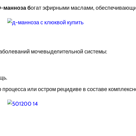
D-манноза б
огат эфирными маслами, обеспечивающи
заболеваний мочевыделительной системы:
щь.
 процесса или остром рецидиве в составе комплексн