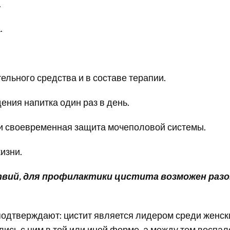
.
.
ельного средства и в составе терапии.
ения напитка один раз в день.
 своевременная защита мочеполовой системы.
изни.
ий, для профилактики цистита возможен разов
дтверждают: цистит является лидером среди женск
лись с ним в той или иной форме, а между тем воспа