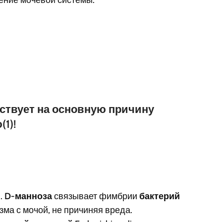
йствует на основную причину
1)!
.
D-манноза
связывает фимбрии
бактерий
зма с мочой, не причиняя вреда.