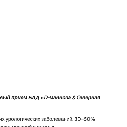
ый прием БАД «D-манноза & Cеверная
их урологических заболеваний. 30–50%
ление мочевой системы: