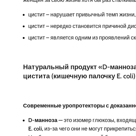
цистит – нарушает привычный темп жизни,
цистит – нередко становится причиной ди
цистит – является одним из проявлений с
Натуральный продукт «D-манноза 
цистита (кишечную палочку E. col
Современные уропротекторы с доказан
D-манноза —
это изомер глюкозы, входящ
E. coli,
из-за чего они не могут прикрепить