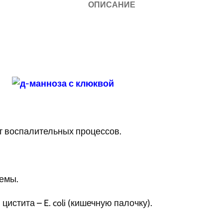
ОПИСАНИЕ
т воспалительных процессов.
лемы.
истита – E. coli (кишечную палочку).