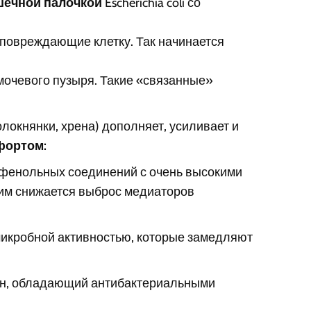
шечной палочкой
Escherichia coli со
 повреждающие клетку. Так начинается
 мочевого пузыря. Такие «связанные»
.
олокнянки, хрена) дополняет, усиливает и
фортом:
ифенольных соединений с очень высокими
 им снижается выброс медиаторов
икробной активностью, которые замедляют
ин, обладающий антибактериальными