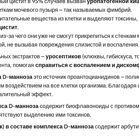
ый цистит в 95% случаев вызван
уропатогенной ки
еткам мочевого пузыря – так называемых фимбрий.
итательные вещества из клетки и выделяют токсины,
цистит
.
з-за чего они уже не смогут прикрепиться к стенкам
ой, не вызывая повреждения слизистой и воспаления
ных экстрактов –
уросептиков
(клюквы, гибискуса, т
ента, помогая
справиться с воспалением и диском
а D-манноза
это источник проантоцианидинов – пол
 воздействием на все клетки организма. Благодаря
палительный эффект.
екса D-манноза
содержит биофлавоноиды с противом
пятствуют выделению ими токсинов.
к) в составе комплекса D-манноза
содержит арбут