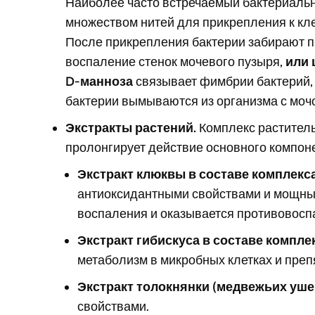
Наиболее часто встречаемый бактериальн
множеством нитей для прикрепления к кл
После прикрепления бактерии забирают п
воспаление стенок мочевого пузыря,
или 
D-манноза
связывает фимбрии бактерий, и
бактерии вымываются из организма с моч
Экстракты растений.
Комплекс раститель
пролонгирует действие основного компон
Экстракт клюквы в составе комплекс
антиоксидантными свойствами и мощным
воспаления и оказывается противовос
Экстракт гибискуса в составе компл
метаболизм в микробных клетках и пре
Экстракт толокнянки (медвежьих уше
свойствами.