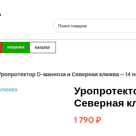
А
НОВИНКИ
КАТАЛОГ
Уропротектор D-манноза и Северная клюква — 14 
Уропротект
Северная к
1 790
₽