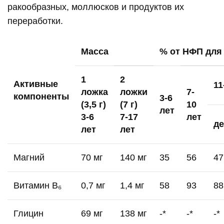
ракообразных, моллюсков и продуктов их
переработки.
Масса
% от НФП для
1
2
Активные
11
ложка
ложки
7-
компоненты
3-6
(3,5 г)
(7 г)
10
лет
3-6
7-17
лет
де
лет
лет
Магний
70 мг
140 мг
35
56
47
Витамин В₆
0,7 мг
1,4 мг
58
93
88
Глицин
69 мг
138 мг
-*
-*
-*