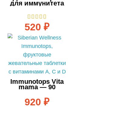
для иммунитета
Витамама — 95
мл
520
₽
Immunotops Vita
mama — 90
таблеток
920
₽