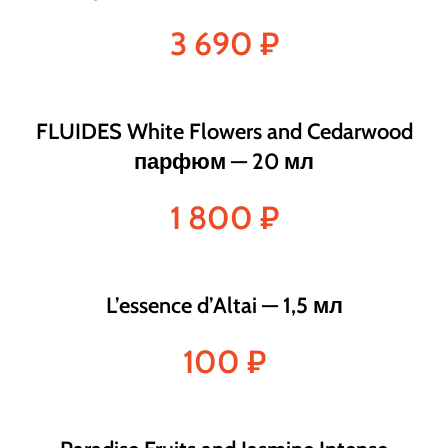
3 690
₽
FLUIDES White Flowers and Cedarwood
парфюм — 20 мл
1 800
₽
L’essence d’Altai — 1,5 мл
100
₽