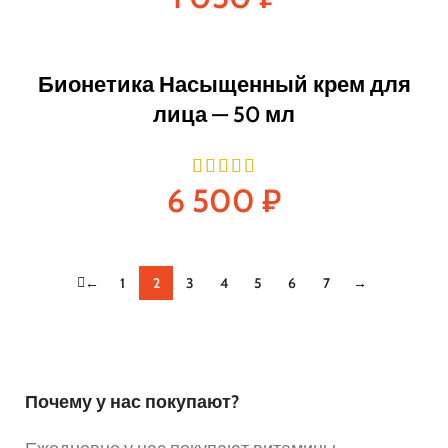
Бионетика Насыщенный крем для
лица — 50 мл
6 500
₽
←
1
2
3
4
5
6
7
→
Почему у нас покупают?