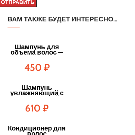
ВАМ ТАКЖЕ БУДЕТ ИНТЕРЕСНО…
Шампунь для
объема волос —
250 мл
450
₽
Шампунь
увлажняющий с
гиалуроновой
кислотой — 250
610
₽
мл
Кондиционер для
волос