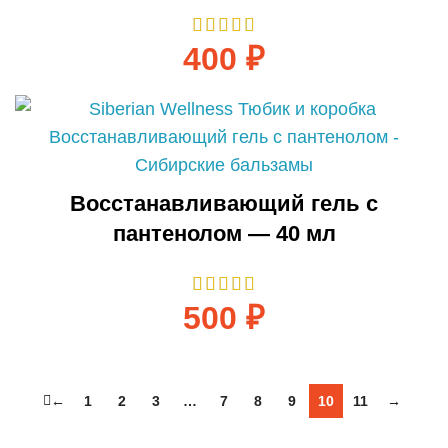
400
₽
Восстанавливающий гель с
пантенолом — 40 мл
500
₽
←
1
2
3
…
7
8
9
10
11
→